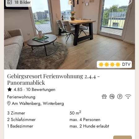
Zu
18
Bilder
4 DTV Sterne
DTV
Gebirgsresort Ferienwohnung 2.4.4 -
Panoramablick
4.85 ·
10
Bewertungen
Ferienwohnung
Am Waltenberg, Winterberg
2
3
Zimmer
50 m
2
Schlafzimmer
max.
4
Personen
1
Badezimmer
max.
2
Hunde erlaubt