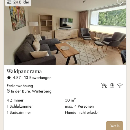
Zu
24
Bilder
Waldpanorama
4.87 ·
13
Bewertungen
Ferienwohnung
In der Büre, Winterberg
2
4
Zimmer
50 m
1
Schlafzimmer
max.
4
Personen
1
Badezimmer
Hunde nicht erlaubt
Details