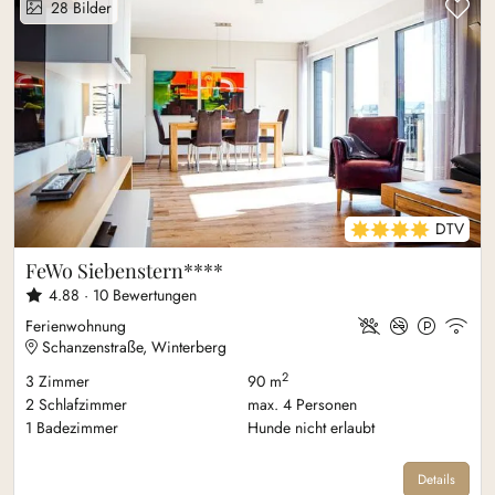
Zu
28
Bilder
4 DTV Sterne
DTV
FeWo Siebenstern****
4.88 ·
10
Bewertungen
Ferienwohnung
Schanzenstraße, Winterberg
2
3
Zimmer
90 m
2
Schlafzimmer
max.
4
Personen
1
Badezimmer
Hunde nicht erlaubt
Details