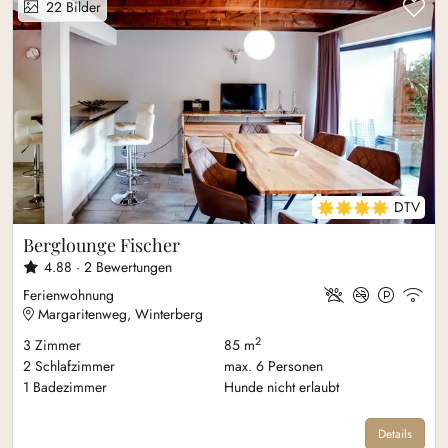
Zu
22
Bilder
4 DTV Sterne
DTV
Berglounge Fischer
4.88 ·
2
Bewertungen
Ferienwohnung
Margaritenweg, Winterberg
2
3
Zimmer
85 m
2
Schlafzimmer
max.
6
Personen
1
Badezimmer
Hunde nicht erlaubt
Details